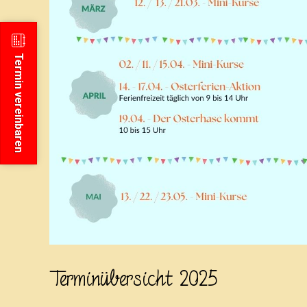
Termin vereinbaren
Terminübersicht 2025