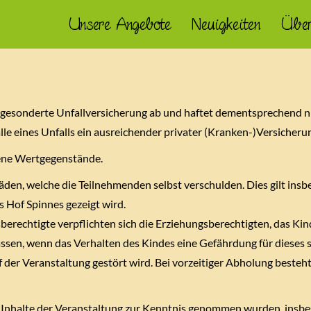
Unsere Angebote
Neuigkeiten
Über
 gesonderte Unfallversicherung ab und haftet dementsprechend ni
le eines Unfalls ein ausreichender privater (Kranken-)Versicheru
lene Wertgegenstände.
äden, welche die Teilnehmenden selbst verschulden. Dies gilt in
 Hof Spinnes gezeigt wird.
berechtigte verpflichten sich die Erziehungsberechtigten, das Ki
ssen, wenn das Verhalten des Kindes eine Gefährdung für dieses s
 der Veranstaltung gestört wird. Bei vorzeitiger Abholung besteh
ie Inhalte der Veranstaltung zur Kenntnis genommen wurden, insb