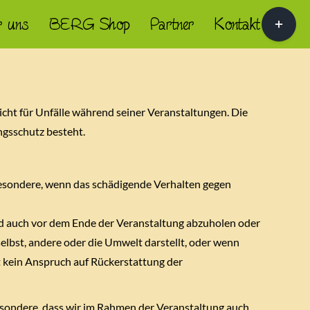
Toggle
 uns
BERG Shop
Partner
Kontakt
Sliding
Bar
Area
cht für Unfälle während seiner Veranstaltungen. Die
ngsschutz besteht.
sbesondere, wenn das schädigende Verhalten gegen
nd auch vor dem Ende der Veranstaltung abzuholen oder
elbst, andere oder die Umwelt darstellt, oder wenn
t kein Anspruch auf Rückerstattung der
esondere, dass wir im Rahmen der Veranstaltung auch