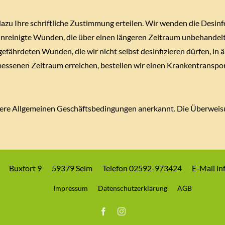
azu Ihre schriftliche Zustimmung erteilen. Wir wenden die Desin
reinigte Wunden, die über einen längeren Zeitraum unbehandelt 
efährdeten Wunden, die wir nicht selbst desinfizieren dürfen, in ä
ssenen Zeitraum erreichen, bestellen wir einen Krankentransport
ere Allgemeinen Geschäftsbedingungen anerkannt. Die Überweisun
Buxfort 9
59379 Selm
Telefon 02592-973424
E-Mail i
Impressum
Datenschutzerklärung
AGB
Facebook
Instagram