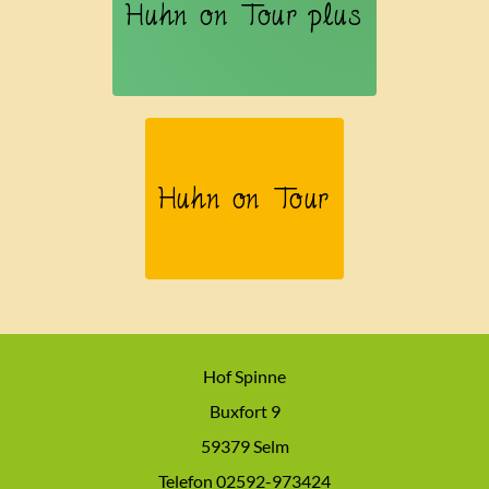
Huhn on Tour plus
Huhn on Tour
Hof Spinne
Buxfort 9
59379 Selm
Telefon 02592-973424