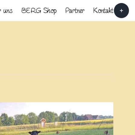
Toggle
 uns
BERG Shop
Partner
Kontakt
Sliding
Bar
Area