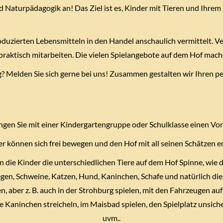
d Naturpädagogik an! Das Ziel ist es, Kinder mit Tieren und Ihre
oduzierten Lebensmitteln in den Handel anschaulich vermittelt. 
aktisch mitarbeiten. Die vielen Spielangebote auf dem Hof mache
g? Melden Sie sich gerne bei uns! Zusammen gestalten wir Ihren 
ngen Sie mit einer Kindergartengruppe oder Schulklasse einen Vor
r können sich frei bewegen und den Hof mit all seinen Schätzen e
 die Kinder die unterschiedlichen Tiere auf dem Hof Spinne, wie d
iegen, Schweine, Katzen, Hund, Kaninchen, Schafe und natürlich di
n, aber z. B. auch in der Strohburg spielen, mit den Fahrzeugen au
ie Kaninchen streicheln, im Maisbad spielen, den Spielplatz unsic
uvm..