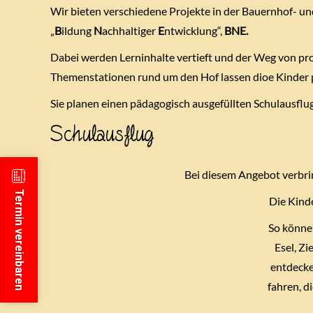
Wir bieten verschiedene Projekte in der Bauernhof- un
„
B
ildung
N
achhaltiger
E
ntwicklung“,
BNE.
Dabei werden Lerninhalte vertieft und der Weg von pr
Themenstationen rund um den Hof lassen dioe Kinder pr
Sie planen einen pädagogisch ausgefüllten Schulausflu
Schulausflug
Bei diesem Angebot verbri
Termin vereinbaren
Die Kinde
So können
Esel, Z
entdecke
fahren, d