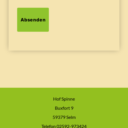
Absenden
Hof Spinne
Buxfort 9
59379 Selm
Telefon 02592-973424