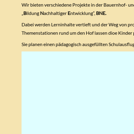
Wir bieten verschiedene Projekte in der Bauernhof- un
„
B
ildung
N
achhaltiger
E
ntwicklung“,
BNE.
Dabei werden Lerninhalte vertieft und der Weg von pr
Themenstationen rund um den Hof lassen dioe Kinder pr
Sie planen einen pädagogisch ausgefüllten Schulausflu