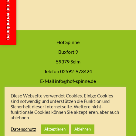
Termin vereinbaren
Hof Spinne
Buxfort 9
59379 Selm
Telefon 02592-973424
E-Mail info@hof-spinne.de
Impressum
Diese Webseite verwendet Cookies. Einige Cookies
sind notwendig und unterstützen die Funktion und
Datenschutzerklärung
Sicherheit dieser Internetseite. Weitere nicht-
AGB
funktionale Cookies können Sie akzeptieren, aber auch
ablehnen.
Datenschutz
Akzeptieren
Ablehnen
Facebook
Instagram